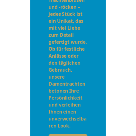
und -röcken –
jedes Stück ist
ein Unikat, das
mit viel Liebe
zum Detail
gefertigt wurde.
Ob für festliche
Anlässe oder
den täglichen
Gebrauch,
unsere
Damentrachten
betonen Ihre
Persönlichkeit
und verleihen
Ihnen einen
unverwechselba
ren Look.