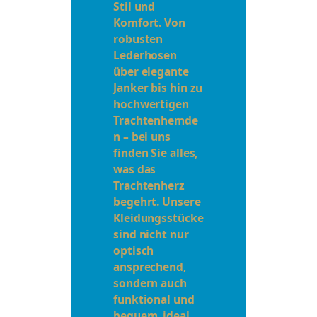
Stil und
Komfort. Von
robusten
Lederhosen
über elegante
Janker bis hin zu
hochwertigen
Trachtenhemde
n – bei uns
finden Sie alles,
was das
Trachtenherz
begehrt. Unsere
Kleidungsstücke
sind nicht nur
optisch
ansprechend,
sondern auch
funktional und
bequem, ideal