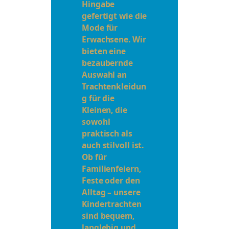
Hingabe
gefertigt wie die
Mode für
Erwachsene. Wir
bieten eine
bezaubernde
Auswahl an
Trachtenkleidun
g für die
Kleinen, die
sowohl
praktisch als
auch stilvoll ist.
Ob für
Familienfeiern,
Feste oder den
Alltag – unsere
Kindertrachten
sind bequem,
langlebig und